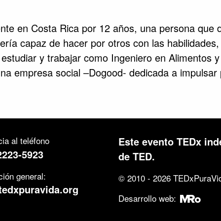
nte en Costa Rica por 12 años, una persona que de
ería capaz de hacer por otros con las habilidades,
e estudiar y trabajar como Ingeniero en Alimentos
 una empresa social –Dogood- dedicada a impulsar
ia al teléfono
Este evento TEDx ind
2223-5923
de TED.
ción general:
© 2010 - 2026 TEDxPuraVid
tedxpuravida.org
Desarrollo web: