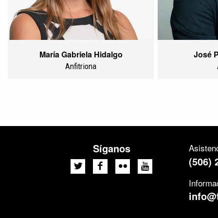
María Gabriela Hidalgo
José
Anfitriona
Síganos
Asistenc
(506) 
Informa
info@