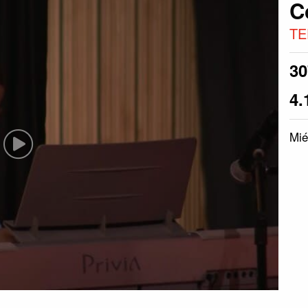
C
TE
3
4.
Mié