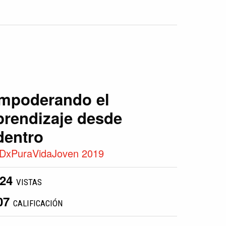
mpoderando el
prendizaje desde
dentro
DxPuraVidaJoven 2019
424
VISTAS
07
CALIFICACIÓN