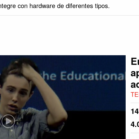
tegre con hardware de diferentes tipos.
E
a
a
TE
1
4.