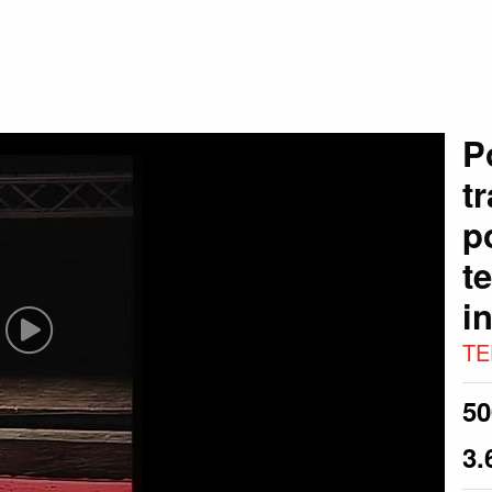
P
t
p
t
i
TE
5
3.