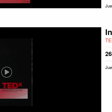
Jue
I
TE
2
Jue