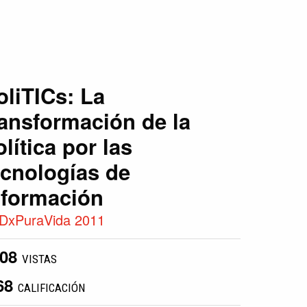
oliTICs: La
ransformación de la
olítica por las
ecnologías de
nformación
DxPuraVida 2011
008
VISTAS
68
CALIFICACIÓN