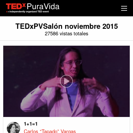
TEDxPVSalón noviembre 2015
27586 vistas totales
1+1=1
Carlos “Tapado” Vargas